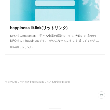
happiness lit.link(リットリンク)
NPO法人happiness、子ども食堂の運営を中心に活動する 京都の
NPO法人：happinessです。 ぜひみなさんのお力を貸してくださ…
lit.link(リットリンク)
ブログ
(
706
)
ハピネス支援報告
(
380
)
こども食堂開催
(
299
)